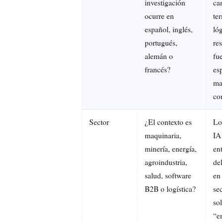
investigación
ca
ocurre en
te
español, inglés,
ló
portugués,
re
alemán o
fu
francés?
es
ma
co
Sector
¿El contexto es
Lo
maquinaria,
IA
minería, energía,
en
agroindustria,
de
salud, software
en
B2B o logística?
se
so
“e