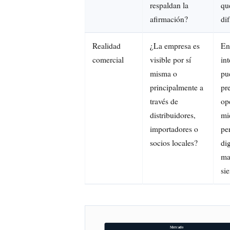
respaldan la
qu
afirmación?
dif
Realidad
¿La empresa es
En
comercial
visible por sí
in
misma o
pu
principalmente a
pr
través de
op
distribuidores,
mi
importadores o
pe
socios locales?
dig
ma
si
Mercado