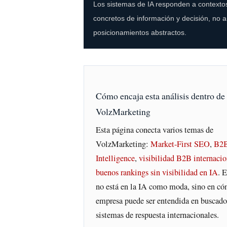
Los sistemas de IA responden a contexto
concretos de información y decisión, no a
posicionamientos abstractos.
Cómo encaja esta análisis dentro de
VolzMarketing
Esta página conecta varios temas de
VolzMarketing:
Market-First SEO
,
B2B
Intelligence
,
visibilidad B2B internacio
buenos rankings sin visibilidad en IA
. E
no está en la IA como moda, sino en c
empresa puede ser entendida en buscado
sistemas de respuesta internacionales.