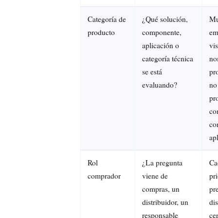
Categoría de
¿Qué solución,
Mu
producto
componente,
em
aplicación o
vi
categoría técnica
no
se está
pr
evaluando?
no
pr
co
co
ap
Rol
¿La pregunta
Ca
comprador
viene de
pr
compras, un
pr
distribuidor, un
di
responsable
cer