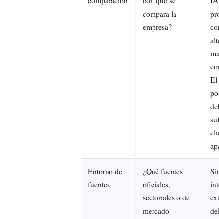
comparación
con qué se
IA
compara la
pro
empresa?
cor
al
ma
co
El
po
de
su
cl
apa
Entorno de
¿Qué fuentes
Si
fuentes
oficiales,
in
sectoriales o de
ext
mercado
de