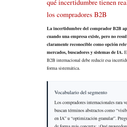
qué incertidumbre tienen re
los compradores B2B
La incertidumbre del comprador B2B ap
cuando una empresa existe, pero no resul
claramente reconocible como opción rele
mercados, buscadores y sistemas de IA.
E
B2B internacional debe reducir esa incerti
forma sistemática.
Vocabulario del segmento
Los compradores internacionales rara v
buscan términos abstractos como “visib
en IA” u “optimización granular”. Preg
de forma más concreta: ¿Qué proveedor