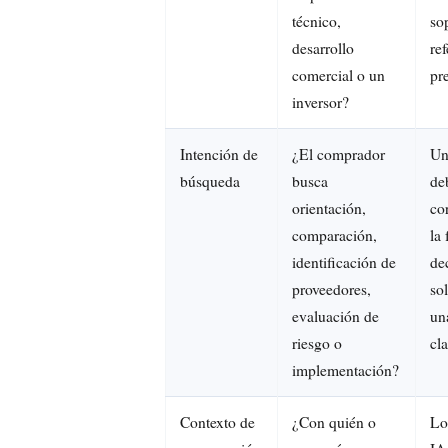
técnico,
so
desarrollo
re
comercial o un
pr
inversor?
Intención de
¿El comprador
Un
búsqueda
busca
de
orientación,
co
comparación,
la
identificación de
de
proveedores,
so
evaluación de
un
riesgo o
cl
implementación?
Contexto de
¿Con quién o
Lo