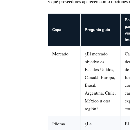
y qué proveedores aparecen como opciones r
Po
pa
Capa
Pregunta guía
vi
in
Mercado
¿El mercado
Ca
objetivo es
ti
Estados Unidos,
de
Canadá, Europa,
fu
Brasil,
co
Argentina, Chile,
ca
México u otra
ex
región?
co
Idioma
¿La
El