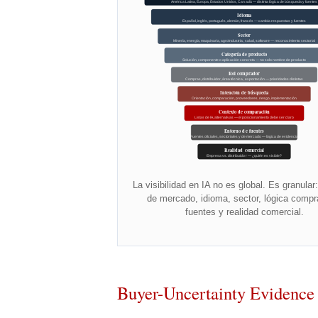
América Latina, Europa, Estados Unidos, Canadá — distinta lógica de búsqueda y fuentes
Idioma
Español, inglés, portugués, alemán, francés — cambia respuestas y fuentes
Sector
Minería, energía, maquinaria, agroindustria, salud, software — reconocimiento sectorial
Categoría de producto
Solución, componente o aplicación concreta — no solo nombre de producto
Rol comprador
Compras, distribuidor, área técnica, exportación — prioridades distintas
Intención de búsqueda
Orientación, comparación, proveedores, riesgo, implementación
Contexto de comparación
Listas de IA, alternativas — el posicionamiento debe ser claro
Entorno de fuentes
Fuentes oficiales, sectoriales y de mercado — lógica de evidencia
Realidad comercial
Empresa vs. distribuidor — ¿quién es visible?
La visibilidad en IA no es global. Es granula
de mercado, idioma, sector, lógica compr
fuentes y realidad comercial.
Buyer-Uncertainty Evidence 