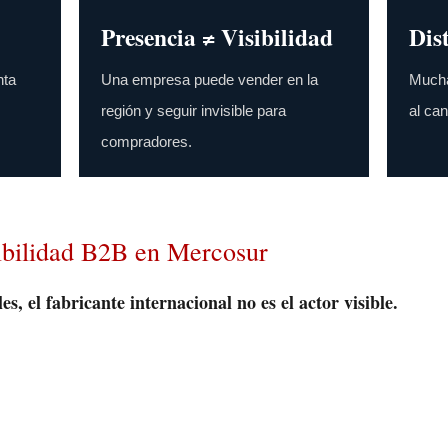
Presencia ≠ Visibilidad
Dis
nta
Una empresa puede vender en la
Mucha
región y seguir invisible para
al can
compradores.
sibilidad B2B en Mercosur
s, el fabricante internacional no es el actor visible.