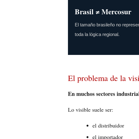
Brasil ≠ Mercosur
El tamaño brasileño no represe
toda la lógica regional.
El problema de la vi
En muchos sectores industriale
Lo visible suele ser:
el distribuidor
el importador