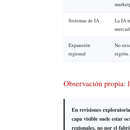
marketp
Sistemas de IA
La IA i
mercad
Expansión
No exis
regional
región.
Observación propia: l
En revisiones exploratori
capa visible suele estar 
regionales, no por el fabr