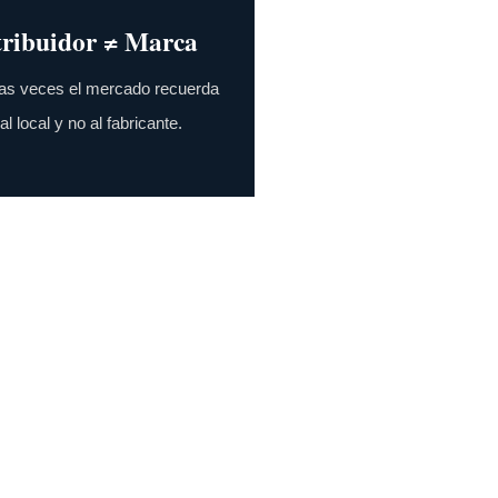
tribuidor ≠ Marca
s veces el mercado recuerda
al local y no al fabricante.