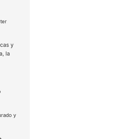
ter
cas y
, la
o
urado y
e