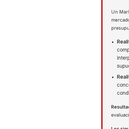
Un Marke
mercado
presupue
Reali
comp
inter
supu
Reali
conc
condi
Resulta
evaluaci
Los sig