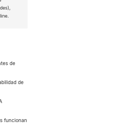
des),
ine.
ntes de
abilidad de
A
os funcionan