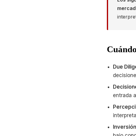
mercado
interpre
Cuándo 
Due Dili
decisione
Decision
entrada 
Percepci
interpret
Inversió
bajo cond