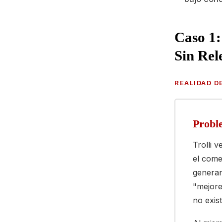
Caso 1:
Sin Rel
REALIDAD D
Probl
Trolli 
el come
generan
"mejore
no exist