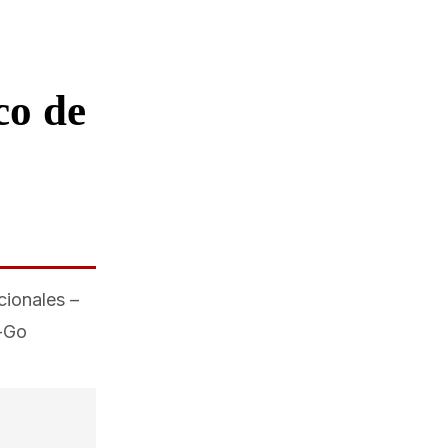
co de
cionales –
o-Go