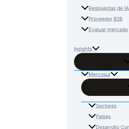
Respuestas de IA
Proveedor B2B
Evaluar mercado
Insights
Mercosur
Sectores
Paises
Desarrollo Com