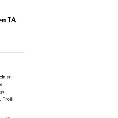
en IA
cia en
se
gle
Trolli