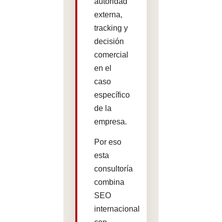
autoridad
externa,
tracking y
decisión
comercial
en el
caso
específico
de la
empresa.
Por eso
esta
consultoría
combina
SEO
internacional