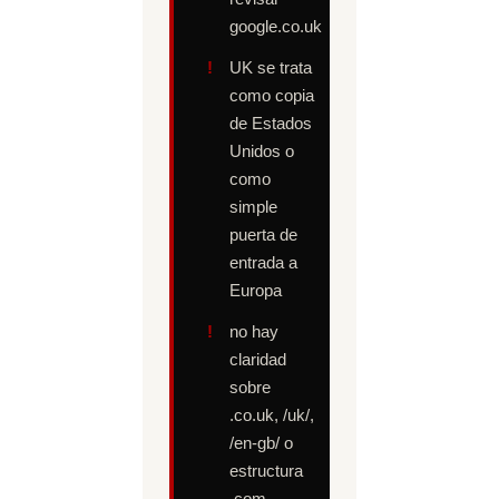
google.co.uk
UK se trata
como copia
de Estados
Unidos o
como
simple
puerta de
entrada a
Europa
no hay
claridad
sobre
.co.uk, /uk/,
/en-gb/ o
estructura
.com