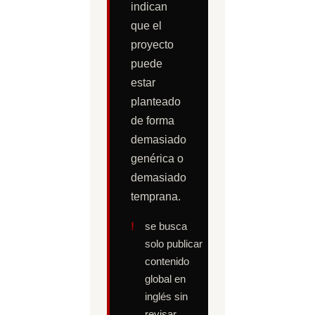
indican
que el
proyecto
puede
estar
planteado
de forma
demasiado
genérica o
demasiado
temprana.
se busca
solo publicar
contenido
global en
inglés sin
revisar