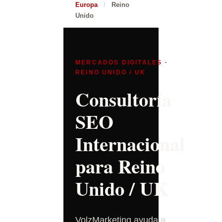
Europa
/
Reino
Unido
MERCADOS DIGITALES ·
REINO UNIDO / UK
Consultoría
SEO
Internacional
para Reino
Unido / UK
VolzMarketing ayuda a