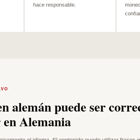
hace responsable.
moneda
confia
LVO
n alemán puede ser correc
r en Alemania
nicamente el idioma. El contenido puede utilizar frases 