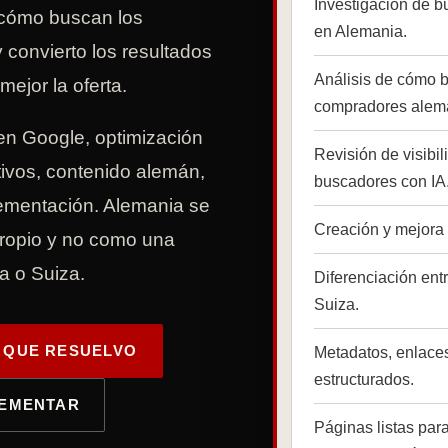
Investigación de 
zo cómo buscan los
en Alemania.
convierto los resultados
Análisis de cómo 
ejor la oferta.
compradores alem
en Google, optimización
Revisión de visibi
ivos, contenido alemán,
buscadores con IA
lementación. Alemania se
Creación y mejora
ropio y no como una
ia o Suiza.
Diferenciación ent
Suiza.
 QUE RESUELVO
Metadatos, enlaces
estructurados.
LEMENTAR
Páginas listas para