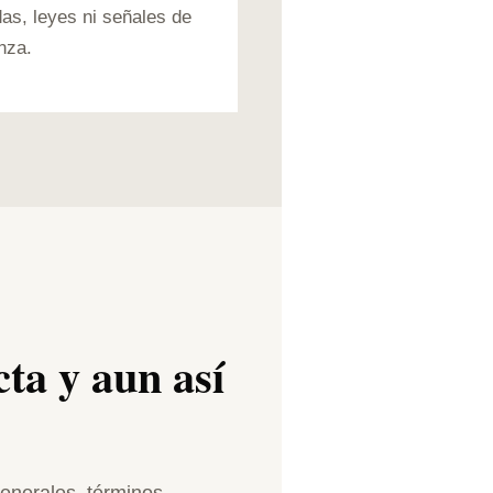
s, leyes ni señales de
nza.
ta y aun así
generales, términos