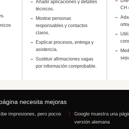
Dife
Añadir aplicaciones y detalles
CH c
técnicos.
es.
Adap
Mostrar personas
orto
nicos
responsables y contactos
claros.
Util
cond
Explicar procesos, entrega y
asistencia.
Medi
sep
Sustituir afirmaciones vagas
por información comprobable.
página necesita mejoras
cibe impresiones, pero pocos
Google muestra una págin
versión alemana