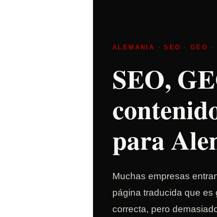
ALEMANIA · SEO · GEO 
SEO, GE
contenid
para Ale
Muchas empresas entran
página traducida que es
correcta, pero demasiad