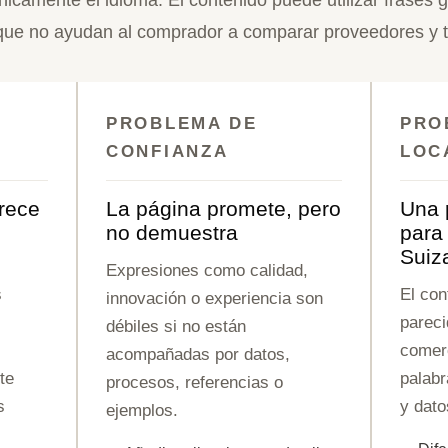
 que no ayudan al comprador a comparar proveedores y 
PROBLEMA DE
PRO
CONFIANZA
LOC
rece
La página promete, pero
Una 
s
no demuestra
para
Suiz
Expresiones como calidad,
s
El con
innovación o experiencia son
pareci
débiles si no están
comerc
acompañadas por datos,
te
palabr
procesos, referencias o
s
y dato
ejemplos.