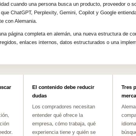
ilidad cuando una persona busca un producto, proveedor o 
e que ChatGPT, Perplexity, Gemini, Copilot y Google entiend
te con Alemania.
 una página completa en alemán, una nueva estructura de co
egidos, enlaces internos, datos estructurados o una implem
uscar
El contenido debe reducir
Tres 
dudas
merc
Los compradores necesitan
Aleman
ión,
entender qué ofrece la
compar
ción
empresa, cómo trabaja, qué
idioma
eedor.
experiencia tiene y quién se
búsque