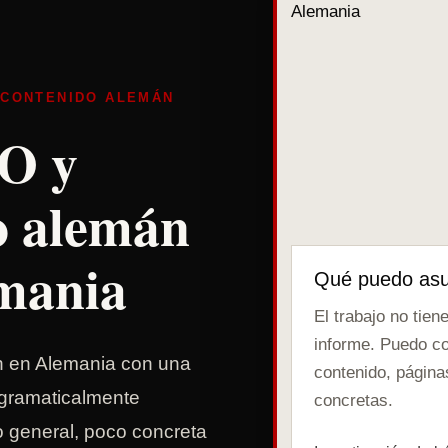
· CONTENIDO ALEMÁN
O y
o alemán
mania
Qué puedo asu
El trabajo no tien
informe. Puedo con
 en Alemania con una
contenido, página
 gramaticalmente
concretas.
o general, poco concreta