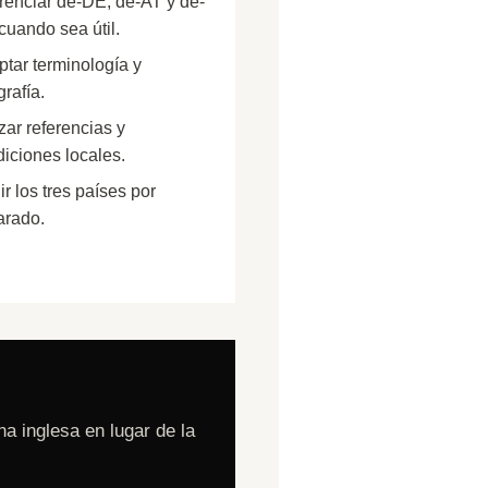
renciar de-DE, de-AT y de-
uando sea útil.
tar terminología y
grafía.
izar referencias y
iciones locales.
r los tres países por
arado.
a inglesa en lugar de la