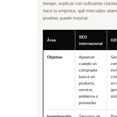
tiempo, explicar con suficiente clarid
hace la empresa, qué mercados atien
pruebas puede mostrar.
SEO
Área
GE
internacional
Objetivo
Aparecer
Ser
cuando un
com
comprador
inc
busca un
cor
producto,
en 
servicio,
gen
problema o
sis
proveedor.
Investigación
Términos de
Pre