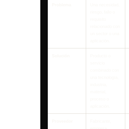
Problema
Una necesidad,
riesgo, fallo o
requisito
relacionado con
un sector o una
aplicación.
Solución
Producto o
servicio
combinado con
una tecnología,
industria,
material,
proceso o
aplicación.
Proveedor
Fabricante,
empresa,