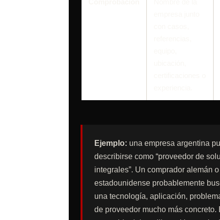
Comprobación
Nombre de la
empresa junto
con casos,
referencias,
equipo,
ubicación,
certificaciones o
experiencia.
Ejemplo:
una empresa argentina p
describirse como “proveedor de sol
integrales”. Un comprador alemán o
estadounidense probablemente bus
una tecnología, aplicación, problema
de proveedor mucho más concreto. 