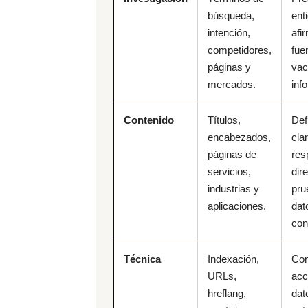
búsqueda,
ent
intención,
afi
competidores,
fue
páginas y
vac
mercados.
inf
Contenido
Títulos,
Def
encabezados,
cla
páginas de
res
servicios,
dir
industrias y
pru
aplicaciones.
dat
con
Técnica
Indexación,
Con
URLs,
acc
hreflang,
dat