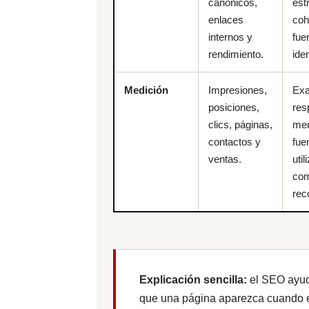
canónicos,
est
enlaces
coh
internos y
fue
rendimiento.
iden
Medición
Impresiones,
Exa
posiciones,
res
clics, páginas,
men
contactos y
fue
ventas.
uti
com
rec
Explicación sencilla:
el SEO ayu
que una página aparezca cuando 