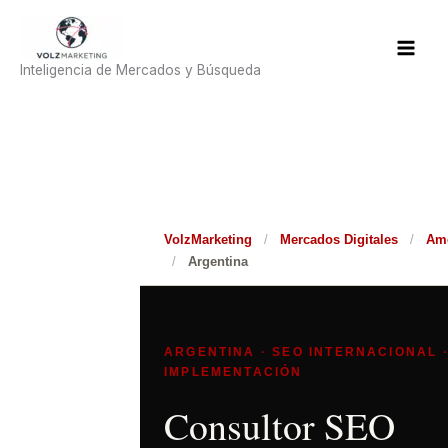
Ir
al
contenido
Inteligencia de Mercados y Búsqueda
VolzMarketing
/
Mercados Digitales
/
Amé
/
Argentina
ARGENTINA · SEO INTERNACIONAL ·
IMPLEMENTACIÓN
Consultor SEO