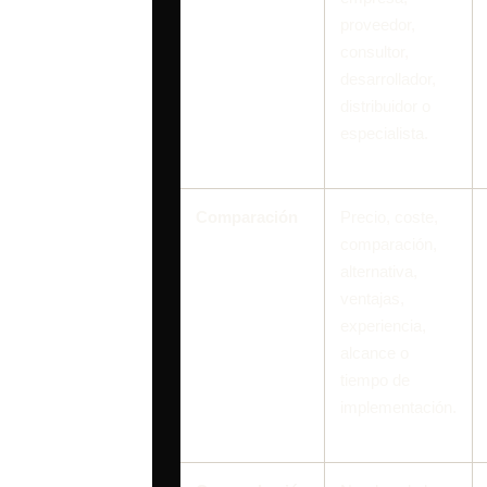
proveedor,
consultor,
desarrollador,
distribuidor o
especialista.
Comparación
Precio, coste,
comparación,
alternativa,
ventajas,
experiencia,
alcance o
tiempo de
implementación.