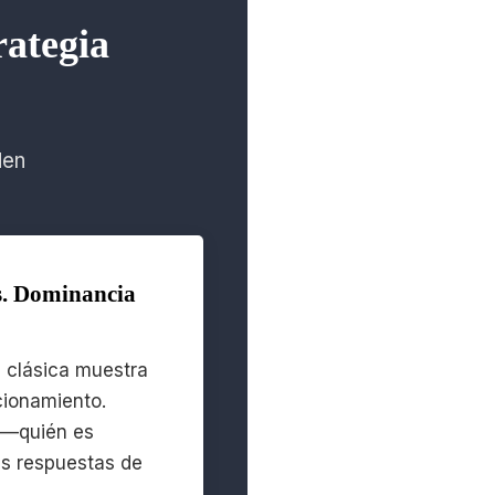
rategia
den
s. Dominancia
a clásica muestra
cionamiento.
e—quién es
as respuestas de