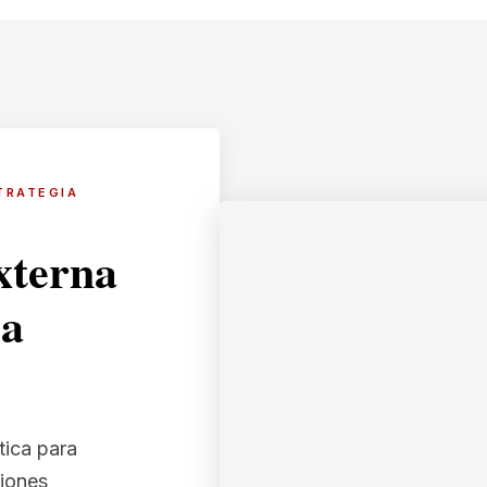
TRATEGIA
xterna
ia
tica para
siones