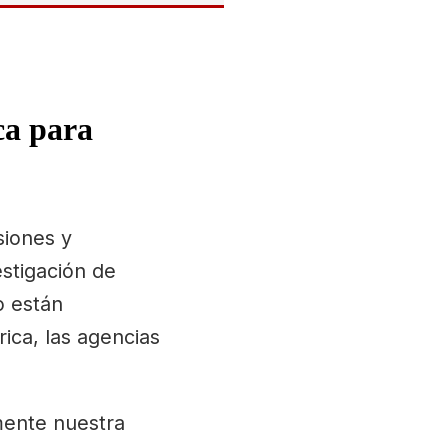
ca para
siones y
stigación de
o están
ica, las agencias
ente nuestra