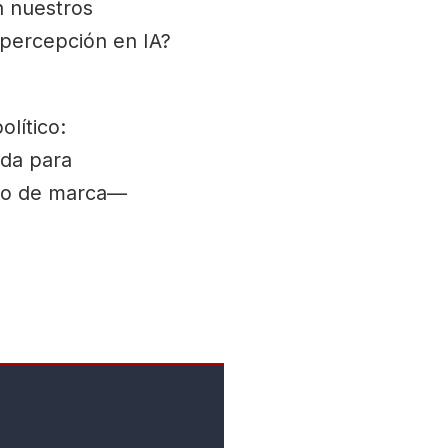
 nuestros
 percepción en IA?
lítico:
nda para
nto de marca—