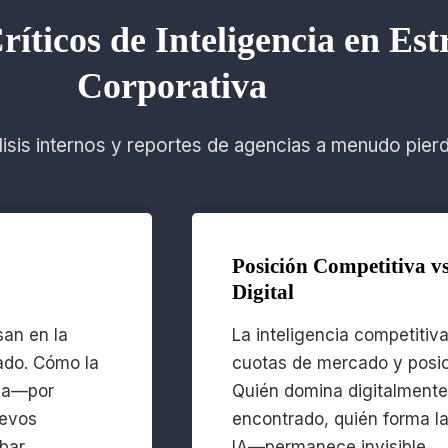
ríticos de Inteligencia en Est
Corporativa
lisis internos y reportes de agencias a menudo pier
Posición Competitiva v
Digital
san en la
La inteligencia competitiv
ado. Cómo la
cuotas de mercado y posi
ida—por
Quién domina digitalment
uevos
encontrado, quién forma l
bar.
IA—permanece invisible.