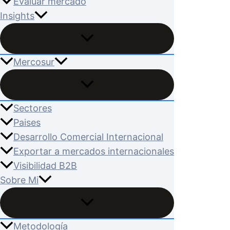
Evaluar mercado
Insights
Mercosur
Sectores
Paises
Desarrollo Comercial Internacional
Exportar a mercados internacionales
Visibilidad B2B
Sobre Mi
Metodología